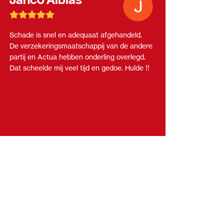
Schade is snel en adequaat afgehandeld.
Perfec
De verzekeringsmaatschappij van de andere
de sch
partij en Actua hebben onderling overlegd.
maar o
Dat scheelde mij veel tijd en gedoe. Hulde !!
hoogte
heel p
Ook de
fijn. 
profes
het ze