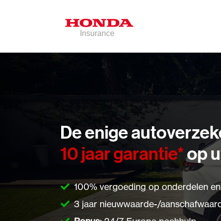
De enige autoverzek
10 jaar garantie
*
op 
100% vergoeding op onderdelen en
3 jaar nieuwwaarde-
/
aanschafwaard