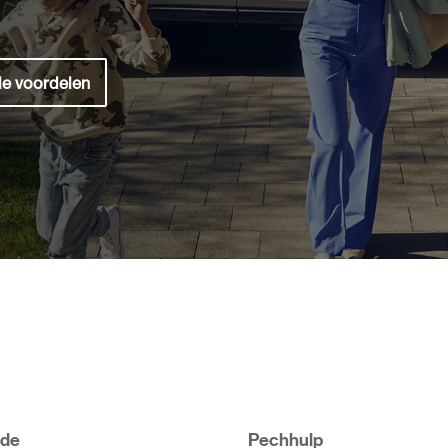
de voordelen
de
Pechhulp