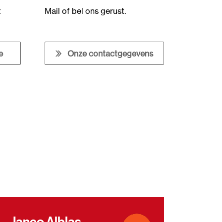
t
Mail of bel ons gerust.
e
Onze contactgegevens
Janco Alblas
Ian