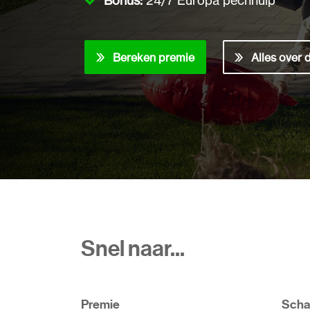
Bonus:
24/7 Europa pechhulp
Bereken premie
Alles over 
Snel naar...
Premie
Scha